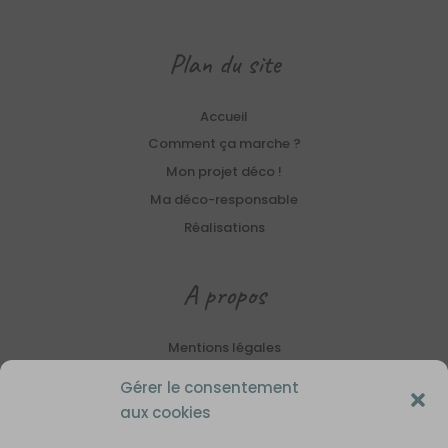
Plan du site
Accueil
Comment ça marche ?
Mon projet déco !
Ma déco-responsable
Réalisations
A propos
Mentions légales
CGV
Gérer le consentement
Politique de confidentialité
aux cookies