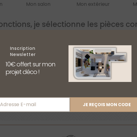
n
Mon salon
Mon extérieur
M
fonctions, je sélectionne les pièces c
e "Ma chambre" et "ma salle de bain". Pour un salon avec cuisine ouve
Inscription
Newsletter
10€ offert sur mon
projet déco !
Adresse E-mail
JE REÇOIS MON CODE
ail