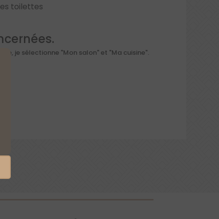
es toilettes
oncernées.
rte, je sélectionne "Mon salon" et "Ma cuisine".