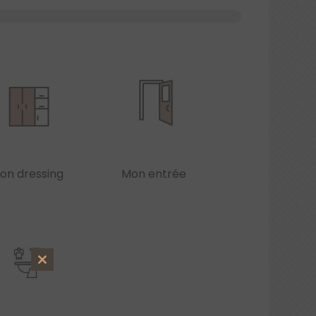
on dressing
Mon entrée
Close
this
module