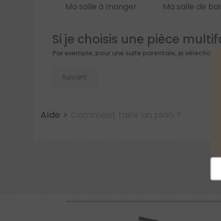
Ma salle à manger
Ma salle de bai
Si je choisis une pièce multi
Par exemple, pour une suite parentale, je sélectionn
Suivant
Aide >
Comment faire un plan ?
Em